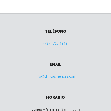
TELÉFONO
(787) 765-1919
EMAIL
info@clinicasmericas.com
HORARIO
Lunes – Viernes:
8am – 5pm