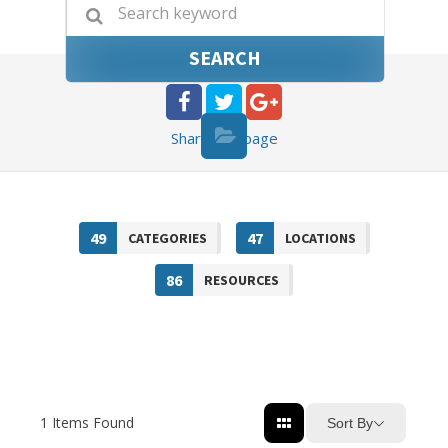
SEARCH
Share
this page
49
47
CATEGORIES
LOCATIONS
86
RESOURCES
1
Items Found
Sort By