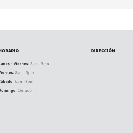
HORARIO
DIRECCIÓN
Lunes – Viernes:
8am – 5pm
Viernes:
8am – 5pm
Sábado:
8am – 3pm
Domingo:
Cerrado