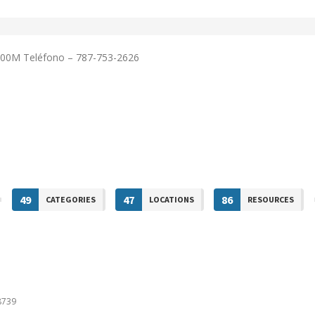
#100M Teléfono – 787-753-2626
49
47
86
CATEGORIES
LOCATIONS
RESOURCES
8739