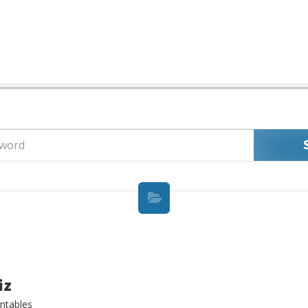
LES
iz
ntables