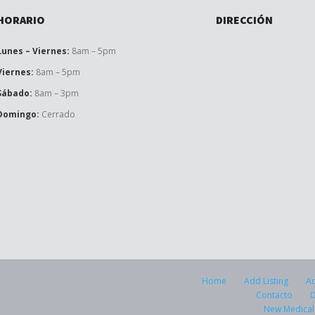
HORARIO
DIRECCIÓN
Lunes – Viernes:
8am – 5pm
Viernes:
8am – 5pm
Sábado:
8am – 3pm
Domingo:
Cerrado
Home
Add Listing
Ad
Contacto
New Medical 