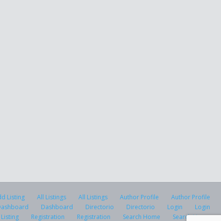
d Listing
All Listings
All Listings
Author Profile
Author Profile
Dashboard
Dashboard
Directorio
Directorio
Login
Login
Listing
Registration
Registration
Search Home
Search Home