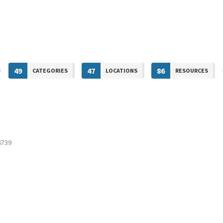
49
47
86
CATEGORIES
LOCATIONS
RESOURCES
8739