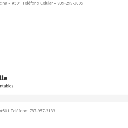
icina – #501 Teléfono Celular – 939-299-3005
lle
ntables
 – #501 Teléfono: 787-957-3133