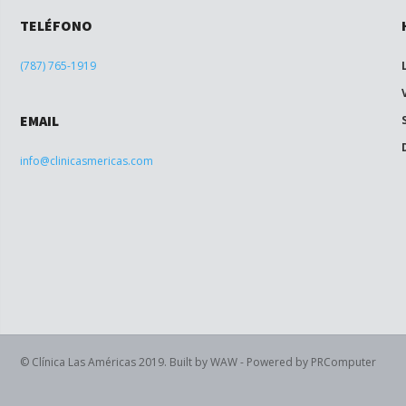
TELÉFONO
(787) 765-1919
EMAIL
info@clinicasmericas.com
© Clínica Las Américas 2019. Built by WAW - Powered by PRComputer