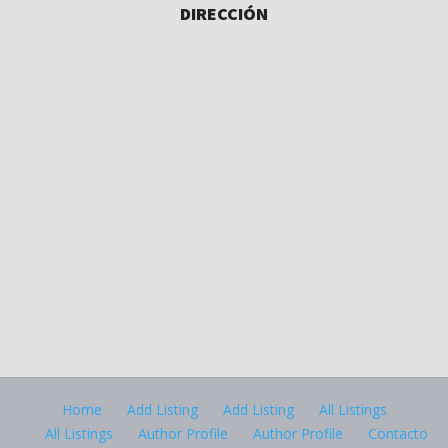
DIRECCIÓN
Home
Add Listing
Add Listing
All Listings
All Listings
Author Profile
Author Profile
Contacto