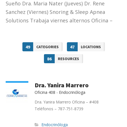
Sueño Dra. Maria Nater (Jueves) Dr. Rene
Sanchez (Viernes) Snoring & Sleep Apnea
Solutions Trabaja viernes alternos Oficina –
#409 Teléfonos – 787-903-4593 787-903-6100
787-925-2620
49
47
CATEGORIES
LOCATIONS
86
RESOURCES
Dra. Yanira Marrero
Oficina 408 - Endocrinóloga
Dra. Yanira Marrero Oficina – #408
Teléfonos – 787-751-8739
Endocrinóloga