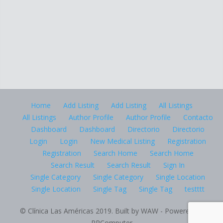
Home
Add Listing
Add Listing
All Listings
All Listings
Author Profile
Author Profile
Contacto
Dashboard
Dashboard
Directorio
Directorio
Login
Login
New Medical Listing
Registration
Registration
Search Home
Search Home
Search Result
Search Result
Sign In
Single Category
Single Category
Single Location
Single Location
Single Tag
Single Tag
testttt
© Clínica Las Américas 2019. Built by WAW - Powered by
PRComputer