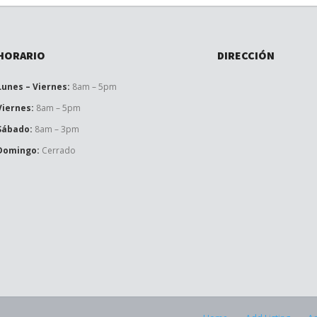
HORARIO
DIRECCIÓN
Lunes – Viernes:
8am – 5pm
Viernes:
8am – 5pm
Sábado:
8am – 3pm
Domingo:
Cerrado