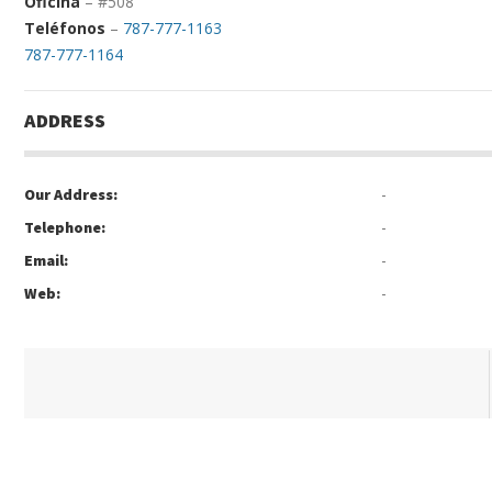
Oficina
– #508
Teléfonos
–
787-777-1163
787-777-1164
ADDRESS
-
Our Address:
-
Telephone:
-
Email:
-
Web: